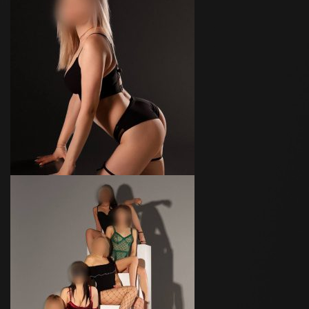
Аня
Возраст
25
Рост
170 см
Вес
55 кг
Грудь
4-й
Даша
Возраст
26
Рост
170 см
Вес
53 кг
Грудь
3-й