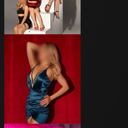
All for you!
Возраст
20
Рост
170 см
Вес
50 кг
Грудь
3-й