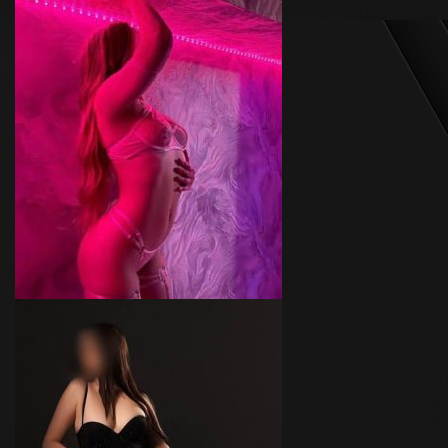
Кристина
Возраст
26
Рост
174 см
Вес
50 кг
Грудь
3-й
Лиса
Возраст
19
Рост
170 см