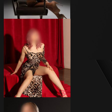
Сабина
Возраст
24
Рост
160 см
Вес
50 кг
Грудь
2-й