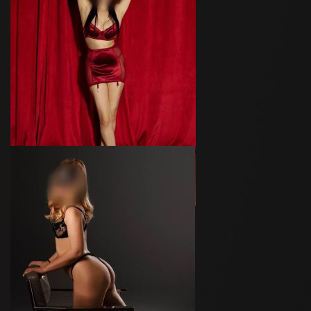
Эльвира
Возраст
24
Рост
155 см
Вес
48 кг
Грудь
3-й