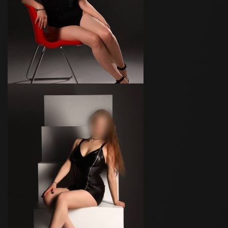
Вес
54 кг
Грудь
2-й
Софа
Возраст
25
Рост
169 см
Вес
60 кг
Грудь
3-й